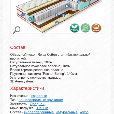
Состав
Объемный чехол Relax Cotton с антибактериальной
пропиткой.
Натуральный латекс, 30мм.
Натуральное кокосовое волокно, 10мм.
Белое термоскрепленное волокно.
Пружинная система “Pocket Spring”, 140мм.
Усиление по периметру матраса.
3D Aerosystem.
Характеристики
взрослые
Назначение -
на независимых пружинах
Тип -
Средней
Жесткость -
115+ кг
Макс. нагрузка -
гипоаллергенные
натуральные
кокос
Состав -
,
,