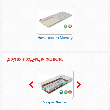
Наматрасник Memory
подушки стеганы
БАМБУК
Другая продукция раздела
Матрас Шервуд 500
Матрас Джотто
Матрас Шервуд 25