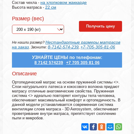
на хлопковом жаккарде
Состав чехла -
22 см
Высота матраса -
Размер (вес)
Получить цену
Нестандартные размеры матрасов
Не нашли размер?
на заказ
8-7142-574-239
+7-705-305-81-06
. Звоните:
,
УЗНАЙТЕ ЦЕНЫ по телефонам:
8 7142 574239
+7 705 305 81 06
Описание
Ортопедический матрас на основе пружинной системы <
>.
Слои натурального латекса и кокосового волокна придают
матрасу отличные анатомические свойства. Пружинная
система <
> идеально повторяет контуры тела человека,
обеспечивает максимальный комфорт и ортопедичность. В
данной модели устанавливается современная система
вентиляции слоев матраса - 3D Aerosystem, обеспечивает
проветривание внутри матраса, препятствует скоплению
пыли и микробов.