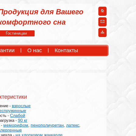
Продукция для Вашего
комфортного сна
Гостиницам
антии
О нас
Контакты
ктеристики
взрослые
ение -
еспружинные
Слабой
сть -
90 кг
нагрузка -
меморифом
пенополиуретан
латекс
 -
,
,
,
ллергенные
на хлопковом жаккарде
 чехла -