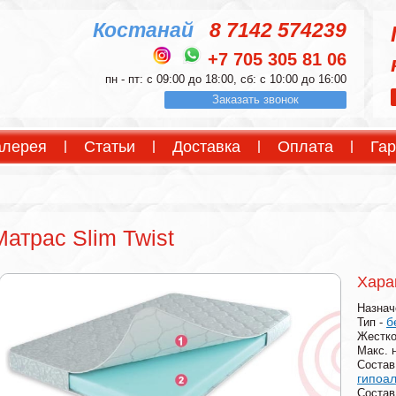
Костанай
8 7142 574239
+7 705 305 81 06
пн - пт: с 09:00 до 18:00, сб: с 10:00 до 16:00
Заказать звонок
алерея
Статьи
Доставка
Оплата
Гар
Матрас Slim Twist
Хара
Назнач
б
Тип -
Жестко
Макс. 
Состав
гипоа
Состав