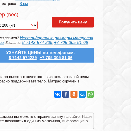
8 см
 матраса -
ер (вес)
Получить цену
Нестандартные размеры матрасов
ли размер?
аз
8-7142-574-239
+7-705-305-81-06
. Звоните:
,
УЗНАЙТЕ ЦЕНЫ по телефонам:
8 7142 574239
+7 705 305 81 06
ала высокого качества - высокоэластичной пены.
расно поддерживает тело. Матрас скручен в
размера вы можете отправив заявку на сайте. Наши
е позвонить в один из магазинов, информация о