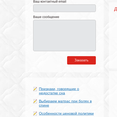
Ваш контактный email
Д
Ваше сообщение
Матрас Memory Twist
Матрас Ligth Twist
Матрас Yoga 
Заказать
Признаки, говорящие о
недостатке сна
Выбираем матрас при болях в
спине
Особенности ценовой политики