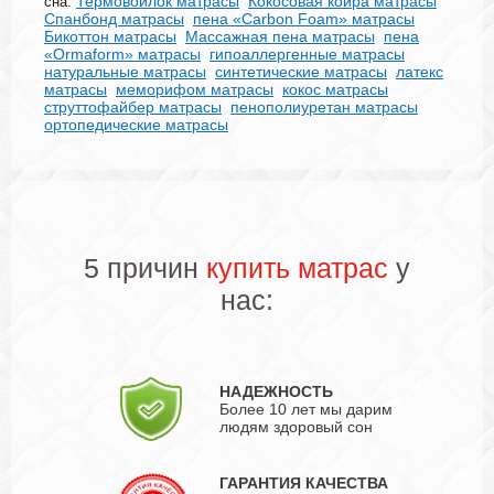
Термовойлок матрасы
Кокосовая койра матрасы
сна:
Спанбонд матрасы
пена «Carbon Foam» матрасы
Бикоттон матрасы
Массажная пена матрасы
пена
«Ormaform» матрасы
гипоаллергенные матрасы
натуральные матрасы
синтетические матрасы
латекс
матрасы
меморифом матрасы
кокос матрасы
струттофайбер матрасы
пенополиуретан матрасы
ортопедические матрасы
5 причин
купить матрас
у
нас:
НАДЕЖНОСТЬ
Более 10 лет мы дарим
людям здоровый сон
ГАРАНТИЯ КАЧЕСТВА