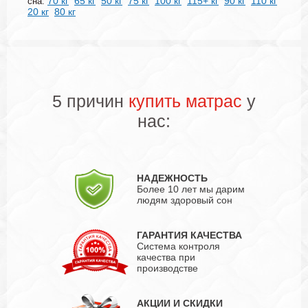
70 кг
65 кг
50 кг
75 кг
100 кг
115+ кг
90 кг
110 кг
сна:
20 кг
80 кг
5 причин
купить матрас
у
нас:
НАДЕЖНОСТЬ
Более 10 лет мы дарим
людям здоровый сон
ГАРАНТИЯ КАЧЕСТВА
Система контроля
качества при
производстве
АКЦИИ И СКИДКИ