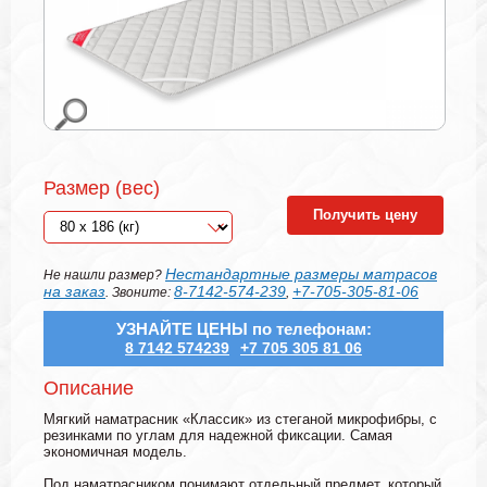
Размер (вес)
Получить цену
Нестандартные размеры матрасов
Не нашли размер?
на заказ
8-7142-574-239
+7-705-305-81-06
. Звоните:
,
УЗНАЙТЕ ЦЕНЫ по телефонам:
8 7142 574239
+7 705 305 81 06
Описание
Мягкий наматрасник «Классик» из стеганой микрофибры, с
резинками по углам для надежной фиксации. Самая
экономичная модель.
Под наматрасником понимают отдельный предмет, который