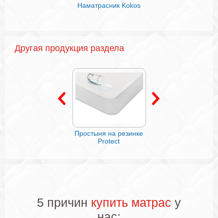
Наматрасник Kokos
Подушка Technoge
Другая продукция раздела
Наматрасник
Простыня на резинке
Наматрасник,
«Стандарт»
Protect
стеганый на
бамбуковом волок
5 причин
купить матрас
у
нас: