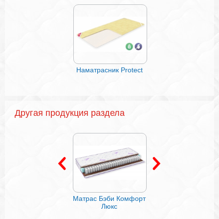
Наматрасник Protect
Подушка Дуга
(мемори) для
путешествия
Другая продукция раздела
Матрас Лежебока
Матрас Бэби Комфорт
Матрас Седьмое не
Люкс