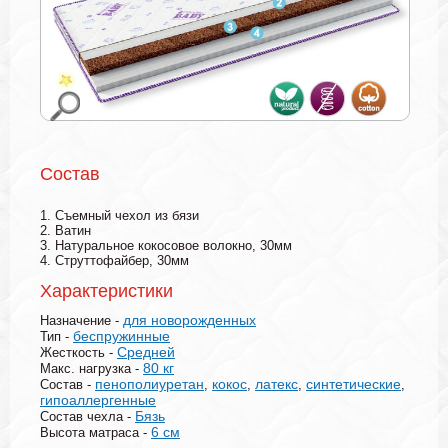
Состав
1. Съемный чехол из бязи
2. Ватин
3. Натуральное кокосовое волокно, 30мм
4. Струттофайбер, 30мм
Характеристики
для новорожденных
Назначение -
беспружинные
Тип -
Средней
Жесткость -
80 кг
Макс. нагрузка -
пенополиуретан
кокос
латекс
синтетические
Состав -
,
,
,
,
гипоаллергенные
Бязь
Состав чехла -
6 см
Высота матраса -