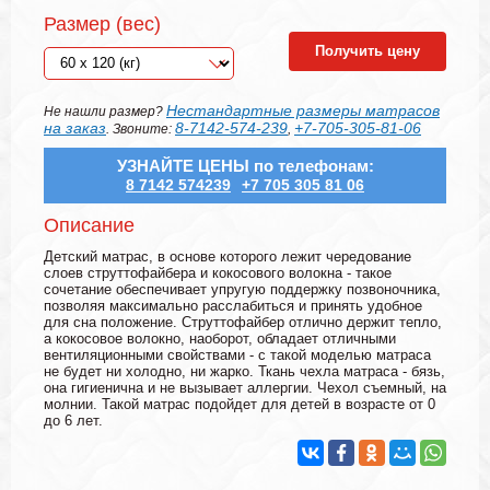
Размер (вес)
Получить цену
Нестандартные размеры матрасов
Не нашли размер?
на заказ
8-7142-574-239
+7-705-305-81-06
. Звоните:
,
УЗНАЙТЕ ЦЕНЫ по телефонам:
8 7142 574239
+7 705 305 81 06
Описание
Детский матрас, в основе которого лежит чередование
слоев струттофайбера и кокосового волокна - такое
сочетание обеспечивает упругую поддержку позвоночника,
позволяя максимально расслабиться и принять удобное
для сна положение. Струттофайбер отлично держит тепло,
а кокосовое волокно, наоборот, обладает отличными
вентиляционными свойствами - с такой моделью матраса
не будет ни холодно, ни жарко. Ткань чехла матраса - бязь,
она гигиенична и не вызывает аллергии. Чехол съемный, на
молнии. Такой матрас подойдет для детей в возрасте от 0
до 6 лет.