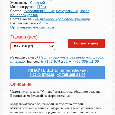
Средней
Жесткость -
110 кг
Макс. нагрузка -
гипоаллергенные
натуральные
кокос
Состав -
,
,
,
пенополиуретан
на двойном хлопковом жаккарде
Состав чехла -
21 см
Высота матраса -
Ортопедические матрасы
Размер (вес)
Получить цену
Нестандартные размеры матрасов
Не нашли размер?
на заказ
8-7142-574-239
+7-705-305-81-06
. Звоните:
,
УЗНАЙТЕ ЦЕНЫ по телефонам:
8 7142 574239
+7 705 305 81 06
Описание
Чехол
из трикотажа "Vintage" стеганого на объемном волокне.
Боковина
: мебельный жаккард, стеганый.
Модель матраса с одинаковой жесткостью сторон.
Мягкая пена в сочетании с натуральным латексом и кокосовым
волокном обеспечивают среднюю степень жесткости. Блок