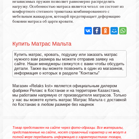
независимых пружин позволяет равномерно распределять
нагрузку. Особенностью матраса является чехол: он состоит из
комфортного стеганого трикотажа комбинированного с
мебельным жаккардом, котоырй предотвращает деформацию
боковни матраса об царги кровати.
Купить Матрас Мальта
Купить матрас, кровать, подушку или заказать матрас
нужного вам размера вы можете отправив заявку на
сайте. Наши менеджеры свяжутся с вами чтобы обсудить
детали. Также вы можете позвонить в один из магазинов,
информация о которых в разделе "Контакты"
Магазин «Relaks kst» является официальным дилером
фабрики Релакс в Костанае и на территории Казахстана,
мы работаем напрямую от производителя матрасов. Только
у нас вы можете купить матрас Матрас Мальта с доставкой
по Костанаю в любом размере без наценок
Товар представлен на сайте через фото-образцы. Все материалы,
представленные на сайте, носят справочный характер и не могут в
полной мере передавать информацию о характеристиках товара,