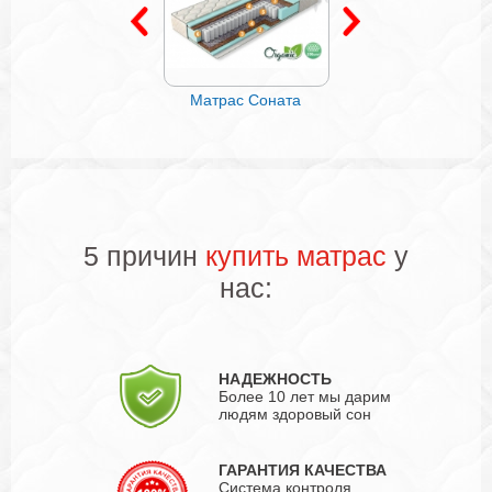
Матрас Соната
Матрас Корсика
Матрас Фран
5 причин
купить матрас
у
нас:
НАДЕЖНОСТЬ
Более 10 лет мы дарим
людям здоровый сон
ГАРАНТИЯ КАЧЕСТВА
Система контроля