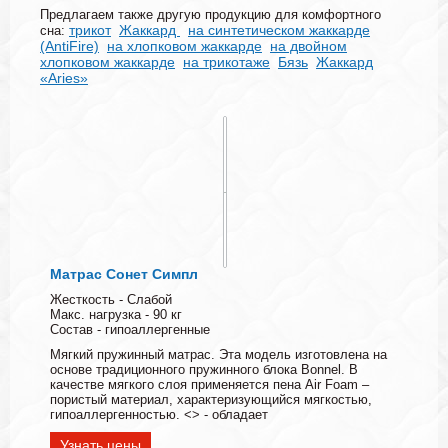
Предлагаем также другую продукцию для комфортного
трикот
Жаккард
на синтетическом жаккарде
сна:
(AntiFire)
на хлопковом жаккарде
на двойном
хлопковом жаккарде
на трикотаже
Бязь
Жаккард
«Aries»
Матрас Сонет Симпл
Жесткость - Слабой
Макс. нагрузка - 90 кг
Состав - гипоаллергенные
Мягкий пружинный матрас. Эта модель изготовлена на
основе традиционного пружинного блока Bonnel. В
качестве мягкого слоя применяется пена Air Foam –
пористый материал, характеризующийся мягкостью,
гипоаллергенностью. <> - обладает
Узнать цены