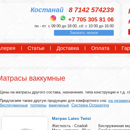
Костанай
8 7142 574239
+7 705 305 81 06
пн - пт: с 09:00 до 18:00, сб: с 10:00 до 16:00
Заказать звонок
алерея
Статьи
Доставка
Оплата
Гар
Матрасы ваккумные
Цены на матрасы другого состава, назначения, типа конструкции и т.д. 
на незави
Предлагаем также другую продукцию для комфортного сна:
беспружинные
топперы
ваккумные
Система Octaspring
Матрас Latex Twist
Жесткость - Слабой
Беспружинная мо