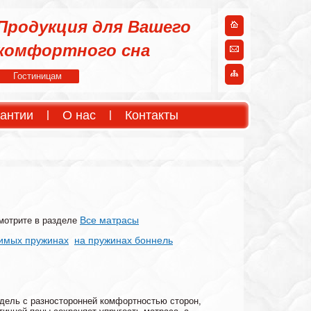
Продукция для Вашего
комфортного сна
Гостиницам
антии
О нас
Контакты
Все матрасы
смотрите в разделе
симых пружинах
на пружинах боннель
дель с разносторонней комфортностью сторон,