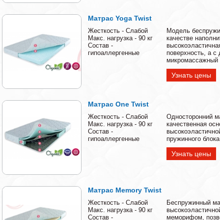
Матрас Yoga Twist
Жесткость - Слабой
Модель беспружи
Макс. нагрузка - 90 кг
качестве наполни
Состав -
высокоэластичная
гипоаллергенные
поверхность, а с
микромассажный
Узнать цены
Матрас One Twist
Жесткость - Слабой
Односторонний м
Макс. нагрузка - 90 кг
качественная осн
Состав -
высокоэластично
гипоаллергенные
пружинного блок
Узнать цены
Матрас Memory Twist
Жесткость - Слабой
Беспружинный мат
Макс. нагрузка - 90 кг
высокоэластично
Состав -
меморифом, позв