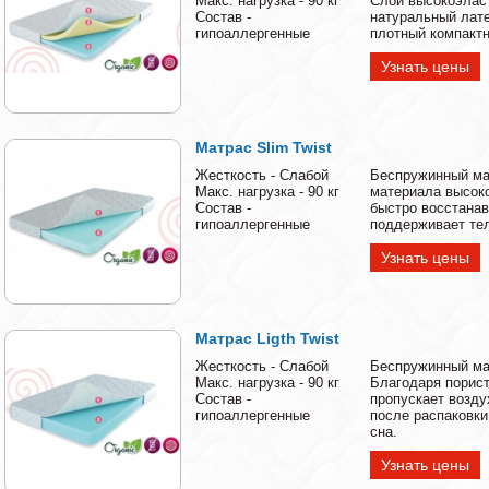
Макс. нагрузка - 90 кг
Слой высокоэласт
Состав -
натуральный лате
гипоаллергенные
плотный компактн
Узнать цены
Матрас Slim Twist
Жесткость - Слабой
Беспружинный мат
Макс. нагрузка - 90 кг
материала высоко
Состав -
быстро восстанав
гипоаллергенные
поддерживает тел
Узнать цены
Матрас Ligth Twist
Жесткость - Слабой
Беспружинный ма
Макс. нагрузка - 90 кг
Благодаря порист
Состав -
пропускает возд
гипоаллергенные
после распаковки
сна.
Узнать цены