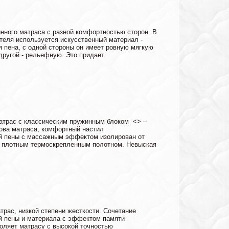
нного матраса с разной комфортностью сторон. В
теля используется искусственный материал -
 пена, с одной стороны он имеет ровную мягкую
 другой - рельефную. Это придает
атрас с классическим пружинным блоком <> –
ова матраса, комфортный настил
й пены с массажным эффектом изолирован от
а плотным термоскрепленным полотном. Невыская
рас, низкой степени жесткости. Сочетание
й пены и материала с эффектом памяти
оляет матрасу с высокой точностью