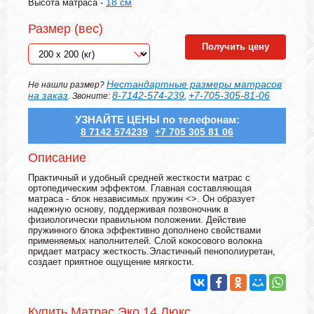
18 см
Высота матраса -
Размер (вес)
Получить цену
Нестандартные размеры матрасов
Не нашли размер?
на заказ
8-7142-574-239
+7-705-305-81-06
. Звоните:
,
УЗНАЙТЕ ЦЕНЫ по телефонам:
8 7142 574239
+7 705 305 81 06
Описание
Практичный и удобный средней жесткости матрас с
ортопедическим эффектом. Главная составляющая
матраса - блок независимых пружин <
>. Он образует
надежную основу, поддерживая позвоночник в
физиологически правильном положении. Действие
пружинного блока эффективно дополнено свойствами
применяемых наполнителей. Слой кокосового волокна
придает матрасу жесткость.Эластичный пенополиуретан,
cоздает приятное ощущение мягкости.
Купить Матрас Эко 14 Люкс