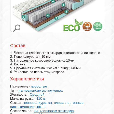
Состав
1. Чехол из хлопкового жаккарда, стеганого на синтепоне
2. Пенополиуретан, 10 мм
3. Натуральное кокосовое волокно, 10мм
4. Bi-Teks
5. Пружинная система “Pocket Spring”, 140мм
6. Усиление по периметру матраса
Характеристики
взрослые
Назначение -
на независимых пружинах
Тип -
Средней
Жесткость -
110 кг
Макс. нагрузка -
пенополиуретан
гипоаллергенные
Состав -
,
,
синтетические
кокос
,
на хлопковом жаккарде
Состав чехла -