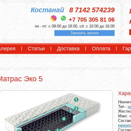
Костанай
8 7142 574239
+7 705 305 81 06
пн - пт: с 09:00 до 18:00, сб: с 10:00 до 16:00
Заказать звонок
алерея
Статьи
Доставка
Оплата
Гар
Матрас Эко 5
Хара
Назнач
н
Тип -
Жестко
Макс. 
Состав
пеноп
Состав