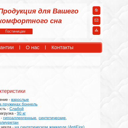
Продукция для Вашего
комфортного сна
Гостиницам
антии
О нас
Контакты
ктеристики
взрослые
ение -
а пружинах боннель
Слабой
сть -
90 кг
нагрузка -
гипоаллергенные
синтетические
 -
,
,
олиуретан
на синтетическом жаккарде (AntiFire)
 чехла -