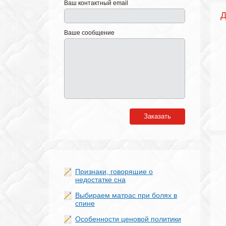
Ваш контактный email
Д
Ваше сообщение
Матрас Эко 12
Матрас Эко 11
Матрас Эк
Заказать
Признаки, говорящие о
недостатке сна
Выбираем матрас при болях в
спине
Особенности ценовой политики