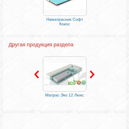
Наматрасник Софт
Подушка, стеганая 
Кокос
лебяжьем пуху
Другая продукция раздела
Матрас Эко 13
Матрас Эко 12 Люкс
Матрас Эко 14 Де
Люкс