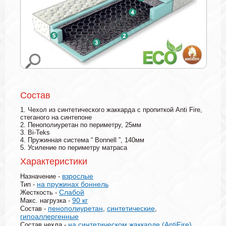
Состав
1. Чехол из синтетического жаккарда с пропиткой Anti Fire,
стеганого на синтепоне
2. Пенополиуретан по периметру, 25мм
3. Bi-Teks
4. Пружинная система “ Bonnell ”, 140мм
5. Усиление по периметру матраса
Характеристики
взрослые
Назначение -
на пружинах боннель
Тип -
Слабой
Жесткость -
90 кг
Макс. нагрузка -
пенополиуретан
синтетические
Состав -
,
,
гипоаллергенные
на синтетическом жаккарде (AntiFire)
Состав чехла -