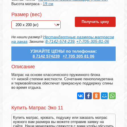
19 см
Высота матраса -
Размер (вес)
Получить цену
Нестандартные размеры матрасов
Не нашли размер?
на заказ
8-7142-574-239
+7-705-305-81-06
. Звоните:
,
УЗНАЙТЕ ЦЕНЫ по телефонам:
8 7142 574239
+7 705 305 81 06
Описание
Матрас на основе классического пружинного блока
<
> низкой степени жесткости. Сочетание пенополиуретана
и термовойлоком обеспечат прекрасную поддержку спины
во время отдыха.
Купить Матрас Эко 11
Купить матрас, кровать, подушку или заказать матрас
нужного вам размера вы можете отправив заявку на
сайте. Наши менеджеры свяжутся с вами чтобы обсудить